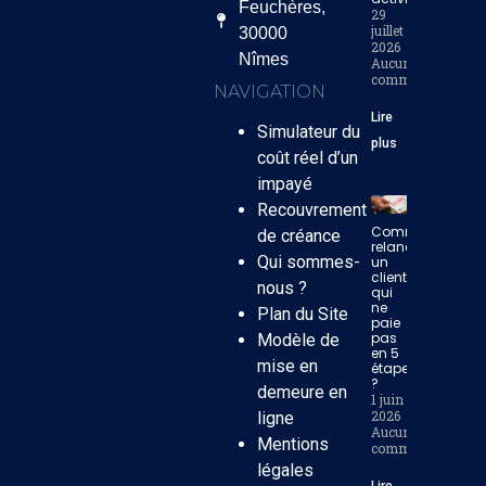
Feuchères,
29
juillet
30000
2026
Nîmes
Aucun
commentaire
NAVIGATION
Lire
Simulateur du
plus
coût réel d’un
impayé
Recouvrement
Comment
de créance
relancer
Qui sommes-
un
client
nous ?
qui
ne
Plan du Site
paie
pas
Modèle de
en 5
mise en
étapes
?
demeure en
1 juin
2026
ligne
Aucun
Mentions
commentaire
légales
Lire