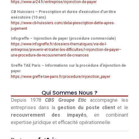
https://www.ar24.fr/entreprise/injonction-de-payer
CB Huissiers – Prescription et durée d’exécution d’un titre
exécutoire (10 ans)
https://www.cb-huissiers.com/delai-prescription-dette-apres-
jugement
Infogreffe – Injonction de payer (procédure commerciale)
https://www.infogreffe.fr/dossiers-thematiques/vie-de-l-
entreprise/prevenir-et-traiter-les-difficultes/l-injonction-de-payer–
une-procedure-de-recouvrement-de-creances
Greffe TAE Paris – Informations sur la procédure d’injonction de
payer
https://www.greffe-tae-paris.fr/procedure/injonction_payer
Qui Sommes Nous ?
Depuis 1978
CBS Groupe Etic
accompagne les
entreprises dans la
gestion du poste client
et le
recouvrement des impayés
, en combinant
expertise juridique et efficacité opérationnelle.