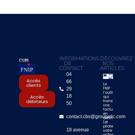
INFORMATIONS
DÉCOUVREZ
DE
NOS
CONTACT
ARTICLES
04
Accès
66
Le
clients
FNIP :
29
l’outil
18
Accès
qui
transforme
débiteurs
50
vos
factures
en
contact.cbs@groupetic.com
cash
(et
pilote
18 avenue
votre
activité)