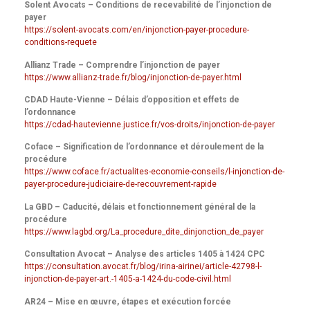
Solent Avocats – Conditions de recevabilité de l’injonction de
payer
https://solent-avocats.com/en/injonction-payer-procedure-
conditions-requete
Allianz Trade – Comprendre l’injonction de payer
https://www.allianz-trade.fr/blog/injonction-de-payer.html
CDAD Haute-Vienne – Délais d’opposition et effets de
l’ordonnance
https://cdad-hautevienne.justice.fr/vos-droits/injonction-de-payer
Coface – Signification de l’ordonnance et déroulement de la
procédure
https://www.coface.fr/actualites-economie-conseils/l-injonction-de-
payer-procedure-judiciaire-de-recouvrement-rapide
La GBD – Caducité, délais et fonctionnement général de la
procédure
https://www.lagbd.org/La_procedure_dite_dinjonction_de_payer
Consultation Avocat – Analyse des articles 1405 à 1424 CPC
https://consultation.avocat.fr/blog/irina-airinei/article-42798-l-
injonction-de-payer-art.-1405-a-1424-du-code-civil.html
AR24 – Mise en œuvre, étapes et exécution forcée