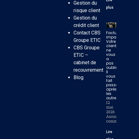
Gestion du
plus
risque client
Gestion du
crédit client
Contact CBS
Facture
impayée:
Groupe ETIC
Votre
client
CBS Groupe
ne
vous
ETIC –
a
cabinet de
pas
oublié.
recouvrement
Il
vous
Blog
fait
passer
après
les
autres.
12
mai
2026
Aucun
commentaire
Lire