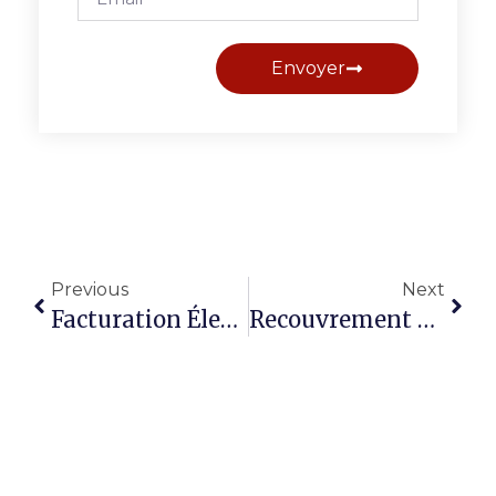
Envoyer
Previous
Next
Facturation Électronique 2026 : Ce Que La Réforme Change Pour Les Entreprises Françaises
Recouvrement Amiable : Comment Les MARD Peuvent Éviter Une Procédure Judiciaire Coûteuse ?