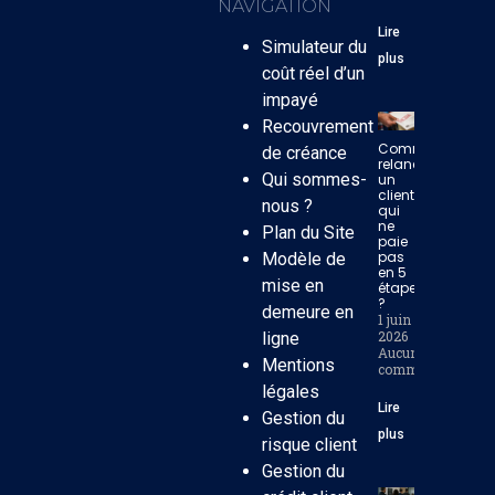
NAVIGATION
Lire
Simulateur du
plus
coût réel d’un
impayé
Recouvrement
Comment
de créance
relancer
Qui sommes-
un
client
nous ?
qui
ne
Plan du Site
paie
pas
Modèle de
en 5
mise en
étapes
?
demeure en
1 juin
2026
ligne
Aucun
Mentions
commentaire
légales
Lire
Gestion du
plus
risque client
Gestion du