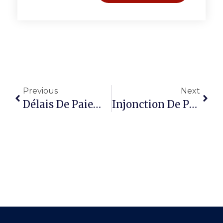
Previous
Next
Délais De Paiement : Ce Que La Loi Impose Réellement Aux Entreprises
Injonction De Payer : Procédure, Délais, Coûts Et Efficacité Réelle Pour Les Entreprises