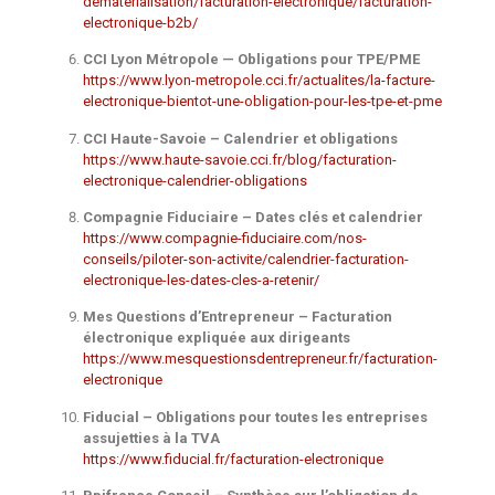
dematerialisation/facturation-electronique/facturation-
electronique-b2b/
CCI Lyon Métropole — Obligations pour TPE/PME
https://www.lyon-metropole.cci.fr/actualites/la-facture-
electronique-bientot-une-obligation-pour-les-tpe-et-pme
CCI Haute-Savoie – Calendrier et obligations
https://www.haute-savoie.cci.fr/blog/facturation-
electronique-calendrier-obligations
Compagnie Fiduciaire – Dates clés et calendrier
https://www.compagnie-fiduciaire.com/nos-
conseils/piloter-son-activite/calendrier-facturation-
electronique-les-dates-cles-a-retenir/
Mes Questions d’Entrepreneur – Facturation
électronique expliquée aux dirigeants
https://www.mesquestionsdentrepreneur.fr/facturation-
electronique
Fiducial – Obligations pour toutes les entreprises
assujetties à la TVA
https://www.fiducial.fr/facturation-electronique