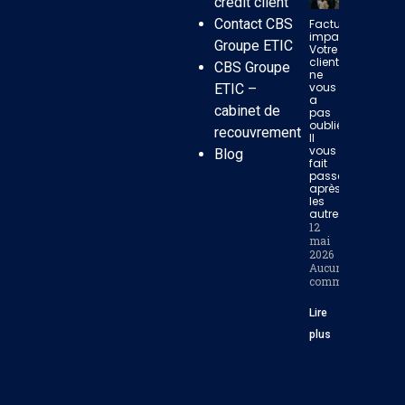
crédit client
Contact CBS
Facture
impayée:
Groupe ETIC
Votre
client
CBS Groupe
ne
vous
ETIC –
a
cabinet de
pas
oublié.
recouvrement
Il
vous
Blog
fait
passer
après
les
autres.
12
mai
2026
Aucun
commentaire
Lire
plus