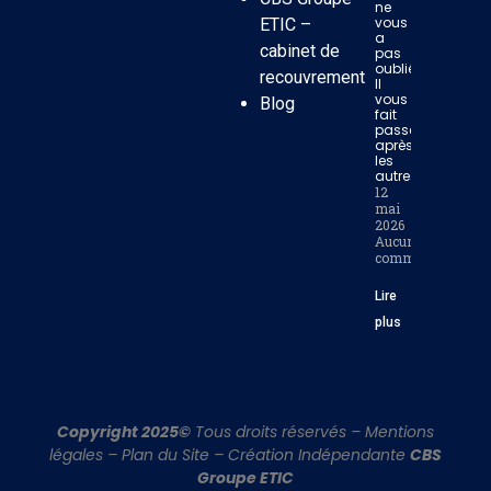
ne
vous
ETIC –
a
cabinet de
pas
oublié.
recouvrement
Il
vous
Blog
fait
passer
après
les
autres.
12
mai
2026
Aucun
commentaire
Lire
plus
Copyright 2025©
Tous droits réservés –
Mentions
légales
–
Plan du Site
– Création Indépendante
CBS
Groupe ETIC