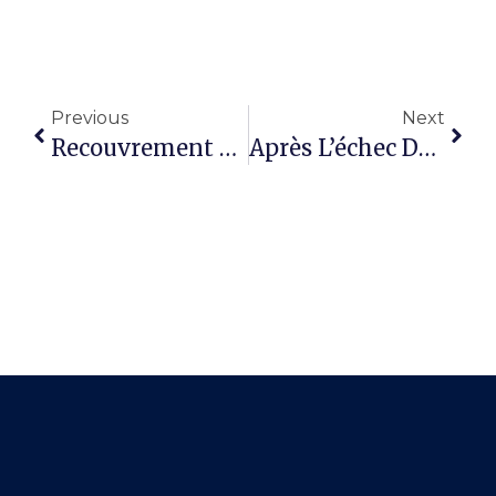
Previous
Next
Recouvrement Amiable : Comment Les MARD Peuvent Éviter Une Procédure Judiciaire Coûteuse ?
Après L’échec Du Recouvrement Amiable : Quelles Procédures Judiciaires Pour Récupérer Une Créance ?