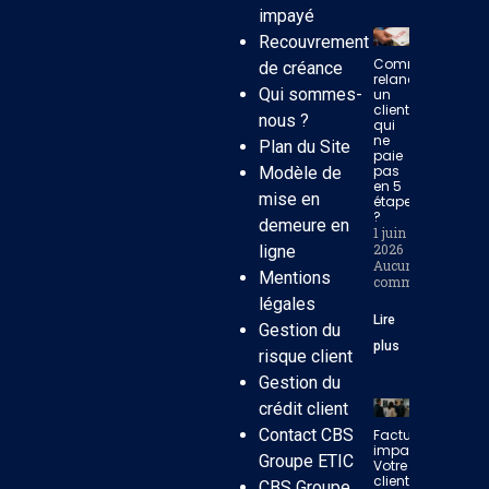
impayé
Recouvrement
Comment
de créance
relancer
Qui sommes-
un
client
nous ?
qui
ne
Plan du Site
paie
pas
Modèle de
en 5
mise en
étapes
?
demeure en
1 juin
2026
ligne
Aucun
Mentions
commentaire
légales
Lire
Gestion du
plus
risque client
Gestion du
crédit client
Contact CBS
Facture
impayée:
Groupe ETIC
Votre
client
CBS Groupe