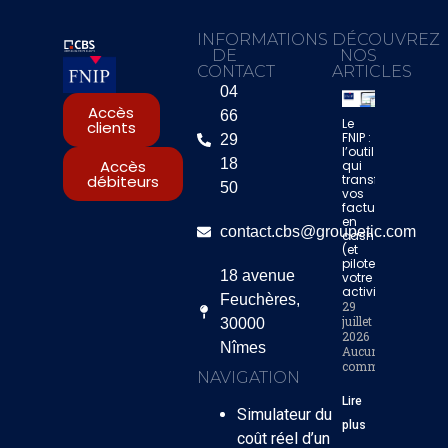
INFORMATIONS
DÉCOUVREZ
DE
NOS
CONTACT
ARTICLES
04
Accès
66
Le
clients
FNIP :
29
l’outil
18
Accès
qui
transforme
débiteurs
50
vos
factures
en
contact.cbs@groupetic.com
cash
(et
pilote
18 avenue
votre
activité)
Feuchères,
29
juillet
30000
2026
Nîmes
Aucun
commentaire
NAVIGATION
Lire
Simulateur du
plus
coût réel d’un